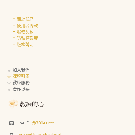
✝︎ 關於我們
✝︎ 使用者條款
✝︎ 服務契約
✝︎ 隱私權政策
✝︎ 版權聲明
𓇼 加入我們
𓇼 課程藍圖
𓇼 教練服務
𓇼 合作提案
Line ID:
@300esxcg
service@icoach.school