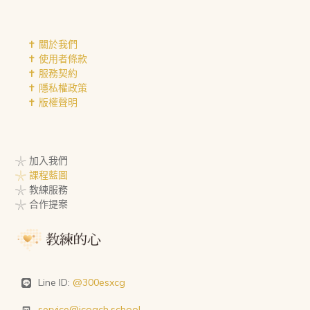
✝︎ 關於我們
✝︎ 使用者條款
✝︎ 服務契約
✝︎ 隱私權政策
✝︎ 版權聲明
𓇼 加入我們
𓇼 課程藍圖
𓇼 教練服務
𓇼 合作提案
Line ID:
@300esxcg
service@icoach.school