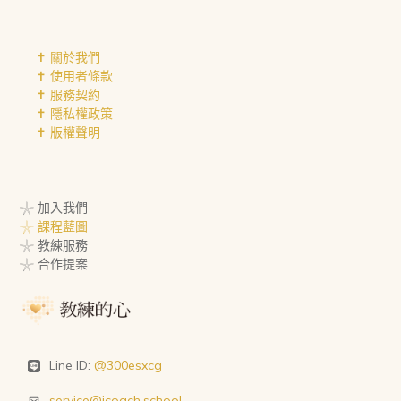
✝︎ 關於我們
✝︎ 使用者條款
✝︎ 服務契約
✝︎ 隱私權政策
✝︎ 版權聲明
𓇼 加入我們
𓇼 課程藍圖
𓇼 教練服務
𓇼 合作提案
Line ID:
@300esxcg
service@icoach.school