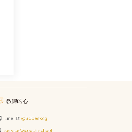
Line ID:
@300esxcg
service@icoach.school