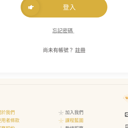
登入
忘記密碼
尚未有帳號？
註冊
 關於我們
𓇼 加入我們
 使用者條款
𓇼 課程藍圖