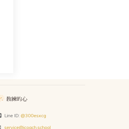
Line ID:
@300esxcg
service@icoach.school