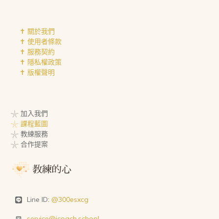
✝︎ 關於我們
✝︎ 使用者條款
✝︎ 服務契約
✝︎ 隱私權政策
✝︎ 版權聲明
𓇼 加入我們
𓇼 課程藍圖
𓇼 教練服務
𓇼 合作提案
Line ID:
@300esxcg
service@icoach.school