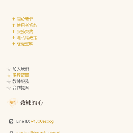
✝︎ 關於我們
✝︎ 使用者條款
✝︎ 服務契約
✝︎ 隱私權政策
✝︎ 版權聲明
𓇼 加入我們
𓇼 課程藍圖
𓇼 教練服務
𓇼 合作提案
Line ID:
@300esxcg
service@icoach.school