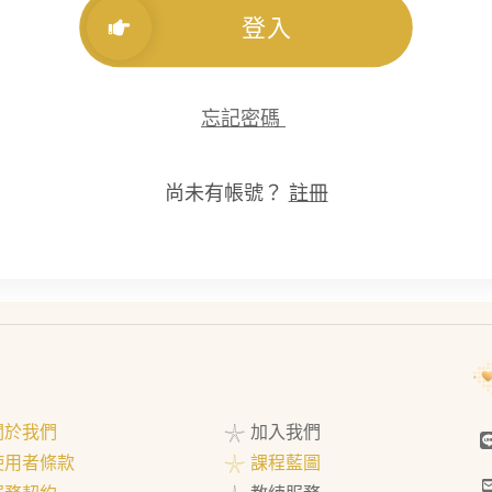
登入
忘記密碼
尚未有帳號？
註冊
 關於我們
𓇼 加入我們
 使用者條款
𓇼 課程藍圖