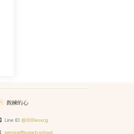
Line ID:
@300esxcg
service@icoach.school