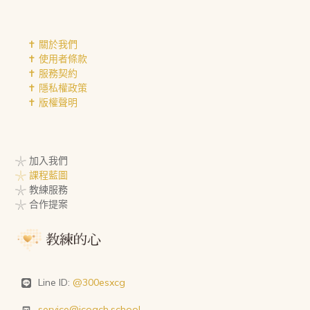
✝︎ 關於我們
✝︎ 使用者條款
✝︎ 服務契約
✝︎ 隱私權政策
✝︎ 版權聲明
𓇼 加入我們
𓇼 課程藍圖
𓇼 教練服務
𓇼 合作提案
Line ID:
@300esxcg
service@icoach.school