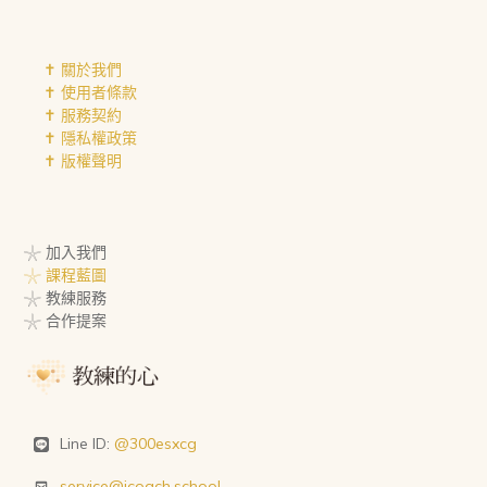
✝︎ 關於我們
✝︎ 使用者條款
✝︎ 服務契約
✝︎ 隱私權政策
✝︎ 版權聲明
𓇼 加入我們
𓇼 課程藍圖
𓇼 教練服務
𓇼 合作提案
Line ID:
@300esxcg
service@icoach.school