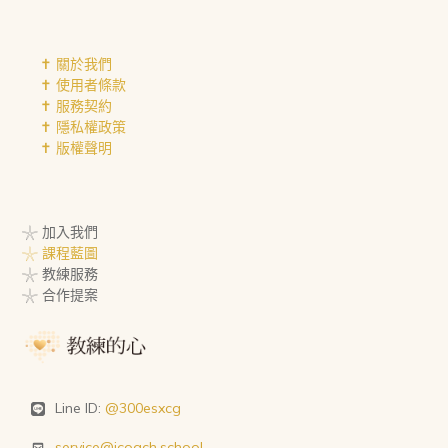
✝︎ 關於我們
✝︎ 使用者條款
✝︎ 服務契約
✝︎ 隱私權政策
✝︎ 版權聲明
𓇼 加入我們
𓇼 課程藍圖
𓇼 教練服務
𓇼 合作提案
Line ID:
@300esxcg
service@icoach.school