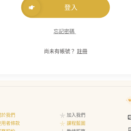
登入
忘記密碼
尚未有帳號？
註冊
 關於我們
𓇼 加入我們
 使用者條款
𓇼 課程藍圖