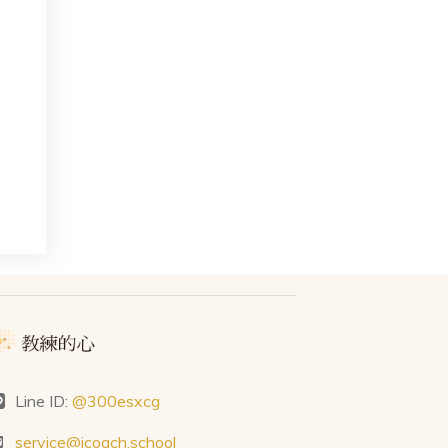
Line ID:
@300esxcg
service@icoach.school