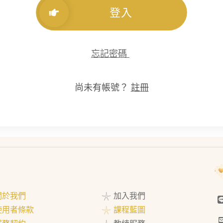
登入
忘記密碼
尚未有帳號？
註冊
 關於我們
𓇼 加入我們
 使用者條款
𓇼 課程藍圖