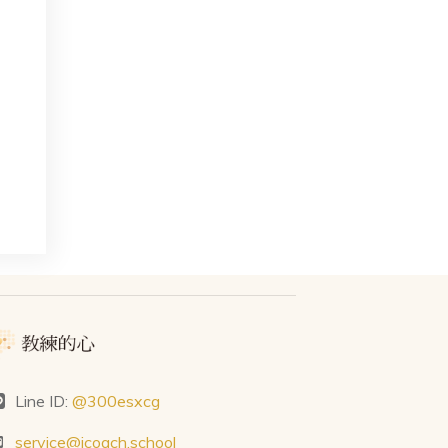
Line ID:
@300esxcg
service@icoach.school