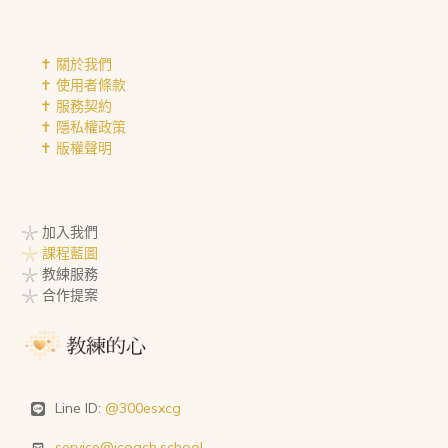
✝︎ 關於我們
✝︎ 使用者條款
✝︎ 服務契約
✝︎ 隱私權政策
✝︎ 版權聲明
𓇼 加入我們
𓇼 課程藍圖
𓇼 教練服務
𓇼 合作提案
Line ID:
@300esxcg
service@icoach.school