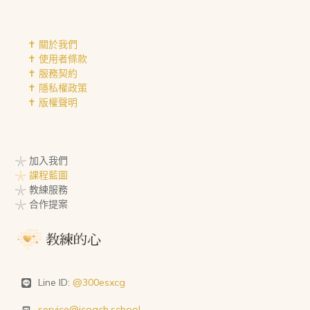
✝︎ 關於我們
✝︎ 使用者條款
✝︎ 服務契約
✝︎ 隱私權政策
✝︎ 版權聲明
𓇼 加入我們
𓇼 課程藍圖
𓇼 教練服務
𓇼 合作提案
Line ID:
@300esxcg
service@icoach.school