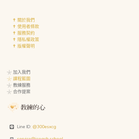
✝︎ 關於我們
✝︎ 使用者條款
✝︎ 服務契約
✝︎ 隱私權政策
✝︎ 版權聲明
𓇼 加入我們
𓇼 課程藍圖
𓇼 教練服務
𓇼 合作提案
Line ID:
@300esxcg
service@icoach.school