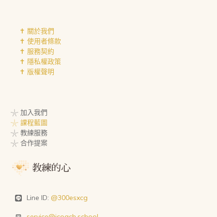
✝︎ 關於我們
✝︎ 使用者條款
✝︎ 服務契約
✝︎ 隱私權政策
✝︎ 版權聲明
𓇼 加入我們
𓇼 課程藍圖
𓇼 教練服務
𓇼 合作提案
Line ID:
@300esxcg
service@icoach.school