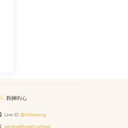
Line ID:
@300esxcg
service@icoach.school