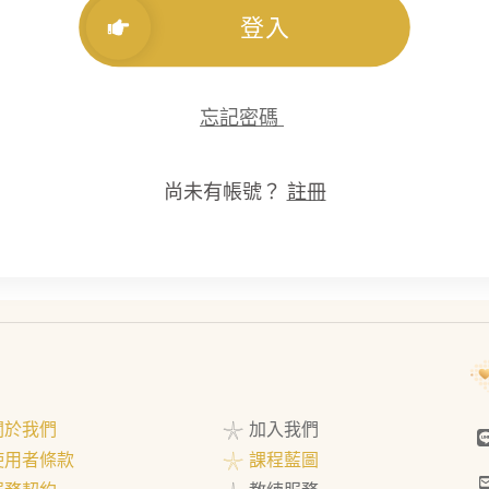
登入
忘記密碼
尚未有帳號？
註冊
 關於我們
𓇼 加入我們
 使用者條款
𓇼 課程藍圖