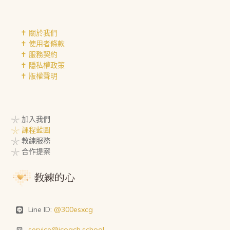
✝︎ 關於我們
✝︎ 使用者條款
✝︎ 服務契約
✝︎ 隱私權政策
✝︎ 版權聲明
𓇼 加入我們
𓇼 課程藍圖
𓇼 教練服務
𓇼 合作提案
Line ID:
@300esxcg
service@icoach.school