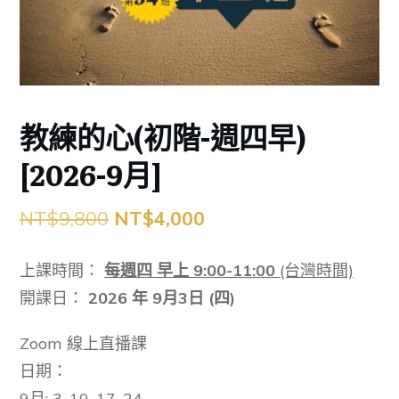
教練的心(初階-週四早)
[2026-9月]
原
目
NT$
9,800
NT$
4,000
始
前
上課時間：
每週四 早上 9:00-11:00
(台灣時間)
價
價
開課日：
2026 年 9月3日 (四)
格：
格：
Zoom 線上直播課
NT$9,800。
NT$4,000。
日期：
9月: 3, 10, 17, 24