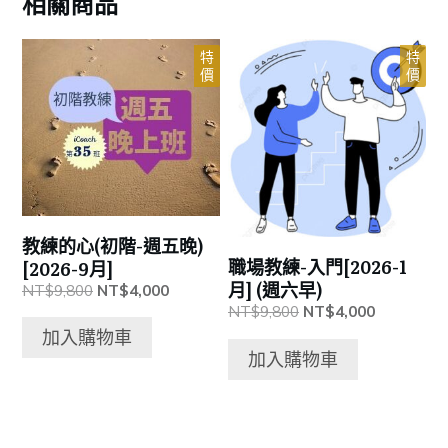
相關商品
特
特
價
價
教練的心(初階-週五晚)
職場教練-入門[2026-1
[2026-9月]
月] (週六早)
原
目
NT$
9,800
NT$
4,000
始
前
原
目
NT$
9,800
NT$
4,000
價
價
始
前
加入購物車
格：
格：
價
價
加入購物車
NT$9,800。
NT$4,000。
格：
格：
NT$9,800。
NT$4,00