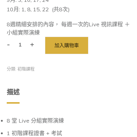
10月: 1, 8, 15, 22 (共8次)
8週精細安排的內容， 每週一次的Live 視訊課程 ＋
小組實際演練
-
+
加入購物車
教
練
的
分類:
初階課程
心
(初
階-
描述
週
四
早)
8 堂 Live 分組實際演練
[2026-
9
1 初階課程證書 + 考試