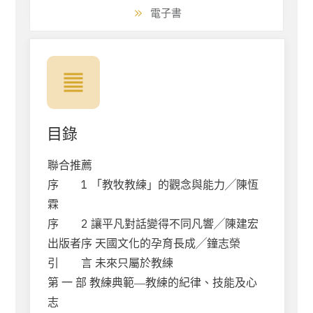
電子書
目錄
聯合推薦
序 1 「教牧教練」的觀念與能力╱陳恆
霖
序 2 讓平凡對話變得不同凡響╱陳建宏
出版者序 天國文化的孕育長成╱鐘志榮
引 言 未來只屬於教練
第 一 部 教練典範―教練的紀律、技能及心
志