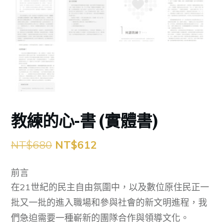
教練的心-書 (實體書)
原
目
NT$
680
NT$
612
始
前
前言
價
價
在21世紀的民主自由氛圍中，以及數位原住民正一
格：
格：
批又一批的進入職場和參與社會的新文明進程，我
NT$680。
NT$612。
們急迫需要一種嶄新的團隊合作與領導文化。