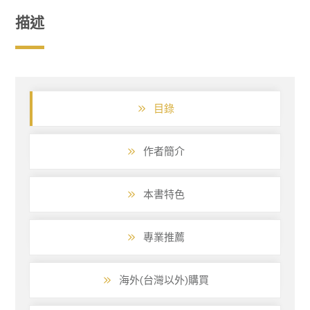
(實
描述
體
書)
數
量
目錄
作者簡介
本書特色
專業推薦
海外(台灣以外)購買