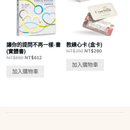
讓你的提問不再一樣-書
教練心卡 (盒卡)
(實體書)
原
目
NT$
350
NT$
280
始
前
原
目
NT$
680
NT$
612
價
價
始
前
加入購物車
格：
格：
價
價
加入購物車
NT$350。
NT$280。
格：
格：
NT$680。
NT$612。