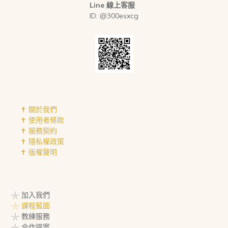
Line 線上客服
ID: @300esxcg
✝︎ 關於我們
✝︎ 使用者條款
✝︎ 服務契約
✝︎ 隱私權政策
✝︎ 版權聲明
𓇼 加入我們
𓇼 課程藍圖
𓇼 教練服務
𓇼 合作提案