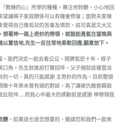
教練的心』所學的種種，專注地聆聽，小心地回
希望讓親子家庭關係可以有機會修復；面對夫家幾
來覺得自己像孤兒的苦毒及憤怒，這可真是又大又
，想著神一路上奇妙的帶領，就鼓起勇氣在當晚與
以置信地,先生一反往常地柔軟回應,願意放下。
，我們決定一起去看公公，鬧脾氣近十年、樑子
突口角，先生就進前打聲招呼，父子倆就這樣雲淡
有的一切，真的只能感謝 主奇妙的作為。目前整個
開幾十年來未曾有過的對談，為了讓被仇敵偷竊殺
此陪伴……而我心中最大的感動就是感謝 神帶領我
改變
，如果這也是您想要的，邀請您和我們一起來