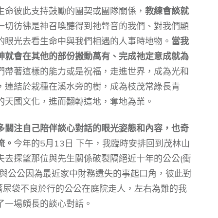
生命彼此支持鼓勵的團契或團隊關係，
教練會談就
一切彷彿是神召喚聽得到祂聲音的我們、對我們顯
的眼光去看生命中與我們相遇的人事時地物。
當我
神就會在其他的部份搬動萬有、完成祂定意成就為
們帶著這樣的能力或是祝福，走進世界，成為光和
，連結於栽種在溪水旁的樹，成為枝茂常綠長青
的天國文化，進而翻轉這地，奪地為業。
多關注自己陪伴談心對話的眼光姿態和內容，也奇
流。
今年的5月13日 下午，我臨時安排回到茂林山
夫去探望那位與先生關係破裂隔絕近十年的公公(衝
夫與公公因為最近家中財務遺失的事起口角，彼此對
帶著尿袋不良於行的公公在庭院走人，左右為難的我
了一場頗長的談心對話。