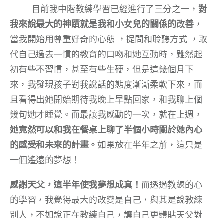
目前我中階教練學習已經進行了三分之一，
對
我來說最大的神蹟就是我和小女兒的關係的改善
，
當我開始用尊重好奇的心態 ，提問和聆聽方式 ，取
代自己過去一慣的教育的口吻和她互動時，雖然起
初有些不習慣，甚至有些生硬，但是這幾個月下
來，我發現孩子對我說話的態度漸漸柔軟下來，而
且看得出她開始期待我晚上早點回家，和我聊上個
幾句她才睡覺。而最讓我感動的一次，就在上週，
她竟然可以和我在餐桌上聊了半個小時關於她內心
的感受和未來的計畫。
如果放在半年之前，這只是
一個遙遠的夢想！
感謝天父，這半年使我夢想成真！
而透過教練的心
的學習，我覺得最大的改變是自己，與其是說教練
別人，不如說正在教練自己，讓自己更體貼天父對