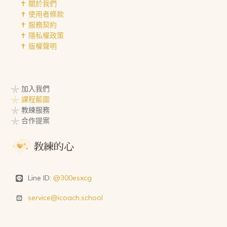
✝︎ 關於我們
✝︎ 使用者條款
✝︎ 服務契約
✝︎ 隱私權政策
✝︎ 版權聲明
𓇼 加入我們
𓇼 課程藍圖
𓇼 教練服務
𓇼 合作提案
Line ID:
@300esxcg
service@icoach.school