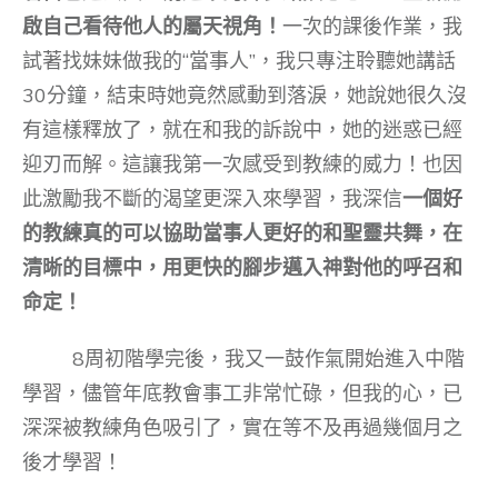
啟自己看待他人的屬天視角！
一次的課後作業，我
試著找妹妹做我的“當事人”，我只專注聆聽她講話
30分鐘，結束時她竟然感動到落淚，她說她很久沒
有這樣釋放了，就在和我的訴說中，她的迷惑已經
迎刃而解。這讓我第一次感受到教練的威力！也因
此激勵我不斷的渴望更深入來學習，我深信
一個好
的教練真的可以協助當事人更好的和聖靈共舞，在
清晰的目標中，用更快的腳步邁入神對他的呼召和
命定！
8周初階學完後，我又一鼓作氣開始進入中階
學習，儘管年底教會事工非常忙碌，但我的心，已
深深被教練角色吸引了，實在等不及再過幾個月之
後才學習！